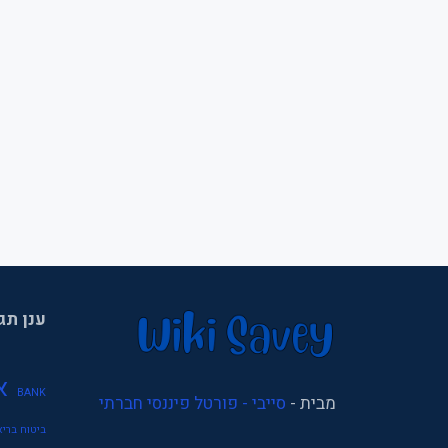
ענן תג
א
BANK
מבית -
סייבי - פורטל פיננסי חברתי
ביטוח בריא