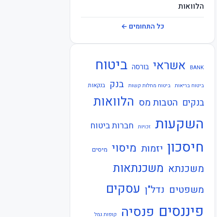
הלוואות
חברות ביטוח
כל התחומים ←
חוזרי בנק ישראל
ביטוח
אשראי
חוזרי המפקח על הביטוח
בורסה
BANK
בנק
חוזרי המפקח על הבנקים
בנקאות
ביטוח בריאות
ביטוח מחלות קשות
הלוואות
הטבות מס
בנקים
חוזרי הפיקוח על הבנקים
השקעות
חברות ביטוח
חוזרי נגיד בנק ישראל
זכויות
חיסכון
חיסכון
מיסוי
יזמות
מיסים
חקיקה
משכנתאות
משכנתא
חשבונאות
עסקים
משפטים
נדל"ן
כלכלה
פיננסים
פנסיה
קופות גמל