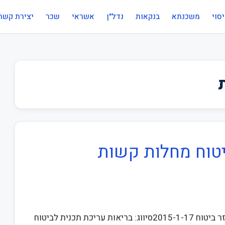
סוי
משכנתא
בנקאות
נדל"ן
אשראי
שכר
יצירת קשר
יטוח מחלות קשות
י"א בתשרי התשע"ו24 בספטמבר 2015חוזר ביטוח 2015-1-17סיווג: בריאות עריכת תכנית לביטוח