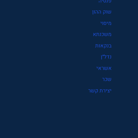
פנסיה
פנסיה
שוק ההון
קרן פנסיה
מיסוי
שוק ההון
משכנתא
שכר
בנקאות
תעסוקה
נדל"ן
אשראי
שכר
יצירת קשר