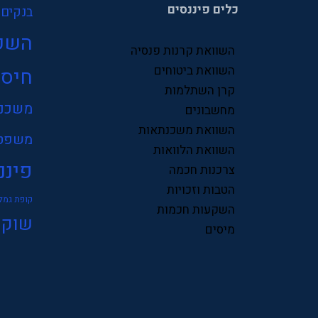
כלים פיננסים
בנקים
השק
השוואת קרנות פנסיה
השוואת ביטוחים
חיסכ
קרן השתלמות
משכנ
מחשבונים
השוואת משכנתאות
משפט
השוואת הלוואות
פיננ
צרכנות חכמה
הטבות וזכויות
קופת גמל
השקעות חכמות
שוק 
מיסים