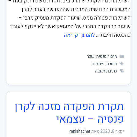
השתלמות מחולקת ל-3 מרכיבים: תקרת משכורת קובעת –
המשכורת החודשית המרבית שההפרשה בעדה לקרן
השתלמות פטורה ממס. שיעור הפקדת מעסיק מרבי –
שיעור ההפקדה המרבי של המעסיק אשר לא ייזקף לעובד
כהכנסה חייבת …
להמשך קריאה
מיסוי
,
פנסיה
,
שכר
חיסכון
,
פיננסים
כתיבת תגובה
תקרת הפקדה מזכה לקרן
פנסיה – עצמאי
ינואר 8, 2020
מאת
ranishachar