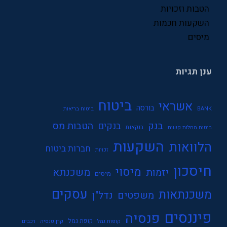
שכר
הטבות וזכויות
השקעות חכמות
תעסוקה
מיסים
ענן תגיות
ביטוח
אשראי
בורסה
BANK
ביטוח בריאות
בנק
הטבות מס
בנקים
בנקאות
ביטוח מחלות קשות
השקעות
הלוואות
חברות ביטוח
זכויות
חיסכון
מיסוי
משכנתא
יזמות
מיסים
עסקים
משכנתאות
משפטים
נדל"ן
פיננסים
פנסיה
קופת גמל
קופות גמל
קרן פנסיה
רכבים