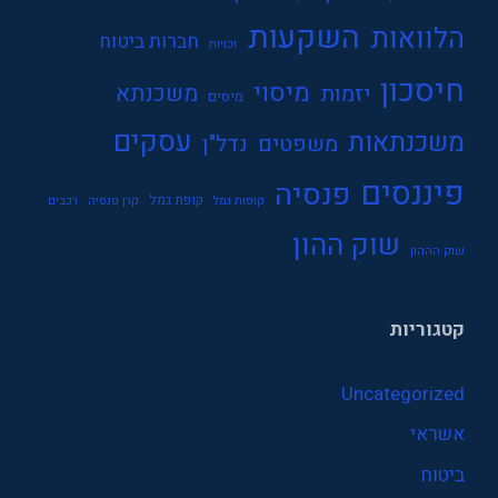
השקעות
הלוואות
חברות ביטוח
זכויות
חיסכון
מיסוי
משכנתא
יזמות
מיסים
עסקים
משכנתאות
משפטים
נדל"ן
פיננסים
פנסיה
קופת גמל
קופות גמל
קרן פנסיה
רכבים
שוק ההון
שוק הההון
קטגוריות
Uncategorized
אשראי
ביטוח