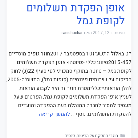
אופן הפקדת תשלומים
לקופת גמל
ספטמבר 12, 2017
מאת
ranishachar
י"ט באלול התשע"ז10 בספטמבר 2017חוזר גופים מוסדיים
2015-457סיווג: כללי <טיוטה> אופן הפקדת תשלומים
לקופת גמל – טיוטה בתוקף סמכותי לפי סעיף 22(ג) לחוק
הפיקוח על שירותים פיננסיים (קופות גמל), התשס"ה-2005,
להלן הוראותיי:כללימטרת חוזר זה היא לקבוע הוראות
לעניין אופן הפקדת תשלומים לקופת גמל, הפרטים שעל
מעסיק למסור לחברה המנהלת בעת ההפקדה ומועדים
להפקדת התשלומים. נוסף …
להמשך קריאה
חוזרי המפקח על הביטוח
,
פנסיה