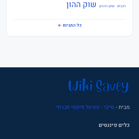
שוק ההון
רכבים
שוק הההון
כלכלה
מימון
כל התגיות ←
מיסוי
משכנתא
משכנתאות
נדל"ן
ניהול
ניהול עסקי
מבית -
סייבי - פורטל פיננסי חברתי
סוכני ביטוח
כלים פיננסים
סניפי ביטוח לאומי
עסקים