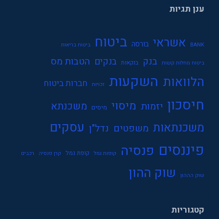
ענן תגיות
ביטוח
אשראי
בורסה
BANK
ביטוח בריאות
בנק
הטבות מס
בנקים
בנקאות
ביטוח מחלות קשות
השקעות
הלוואות
חברות ביטוח
זכויות
חיסכון
מיסוי
משכנתא
יזמות
מיסים
עסקים
משכנתאות
משפטים
נדל"ן
פיננסים
פנסיה
קופת גמל
קופות גמל
קרן פנסיה
רכבים
שוק ההון
שוק הההון
קטגוריות