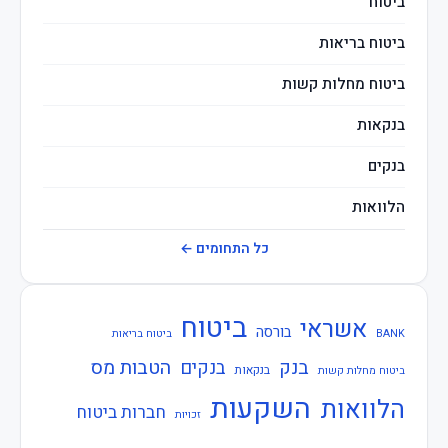
ביטוח
ביטוח בריאות
ביטוח מחלות קשות
בנקאות
בנקים
הלוואות
חברות ביטוח
כל התחומים ←
חוזרי בנק ישראל
ביטוח
אשראי
חוזרי המפקח על הביטוח
בורסה
BANK
ביטוח בריאות
בנק
הטבות מס
בנקים
חוזרי המפקח על הבנקים
בנקאות
ביטוח מחלות קשות
השקעות
הלוואות
חברות ביטוח
חוזרי הפיקוח על הבנקים
זכויות