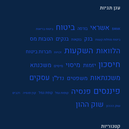
ענן תגיות
ביטוח
אשראי
בורסה
BANK
ביטוח בריאות
בנק
הטבות מס
בנקים
בנקאות
ביטוח מחלות קשות
השקעות
הלוואות
חברות ביטוח
זכויות
חיסכון
מיסוי
משכנתא
יזמות
מיסים
עסקים
משכנתאות
משפטים
נדל"ן
פיננסים
פנסיה
קופת גמל
קופות גמל
קרן פנסיה
רכבים
שוק ההון
שוק הההון
קטגוריות