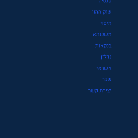
פנסיה
פנסיה
שוק ההון
קרן פנסיה
מיסוי
שוק ההון
משכנתא
שכר
בנקאות
תעסוקה
נדל"ן
אשראי
שכר
יצירת קשר