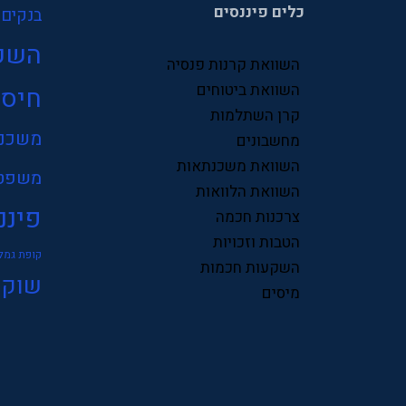
כלים פיננסים
בנקים
השק
השוואת קרנות פנסיה
השוואת ביטוחים
חיסכ
קרן השתלמות
משכנ
מחשבונים
השוואת משכנתאות
משפט
השוואת הלוואות
פיננ
צרכנות חכמה
הטבות וזכויות
קופת גמל
השקעות חכמות
שוק 
מיסים