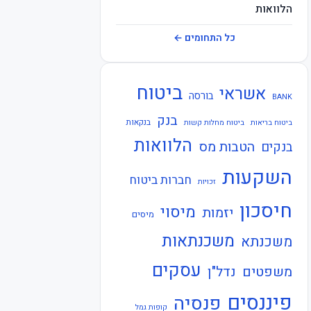
הלוואות
חברות ביטוח
כל התחומים ←
חוזרי בנק ישראל
ביטוח
אשראי
חוזרי המפקח על הביטוח
בורסה
BANK
בנק
חוזרי המפקח על הבנקים
בנקאות
ביטוח בריאות
ביטוח מחלות קשות
הלוואות
הטבות מס
בנקים
חוזרי הפיקוח על הבנקים
השקעות
חברות ביטוח
חוזרי נגיד בנק ישראל
זכויות
חיסכון
חיסכון
מיסוי
יזמות
מיסים
חקיקה
משכנתאות
משכנתא
חשבונאות
עסקים
משפטים
נדל"ן
כלכלה
פיננסים
פנסיה
קופות גמל