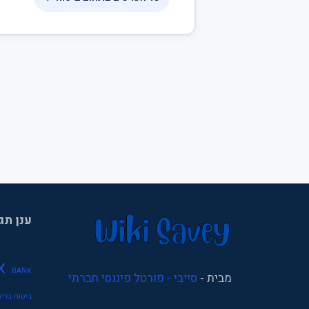
ענן תג
א
BANK
מבית -
סייבי - פורטל פיננסי חברתי
ביטוח בריא