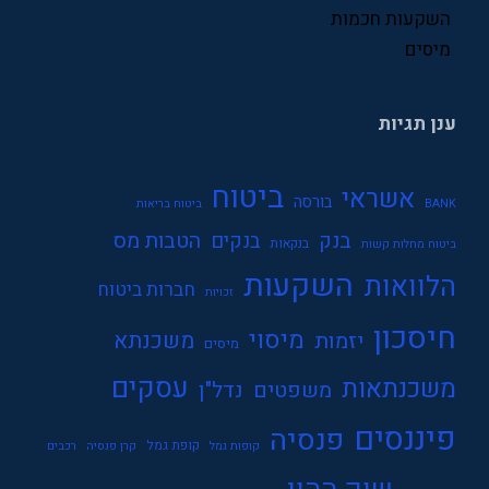
השקעות חכמות
תעסוקה
מיסים
ענן תגיות
ביטוח
אשראי
בורסה
BANK
ביטוח בריאות
בנק
הטבות מס
בנקים
בנקאות
ביטוח מחלות קשות
השקעות
הלוואות
חברות ביטוח
זכויות
חיסכון
מיסוי
משכנתא
יזמות
מיסים
עסקים
משכנתאות
משפטים
נדל"ן
פיננסים
פנסיה
קופת גמל
קופות גמל
קרן פנסיה
רכבים