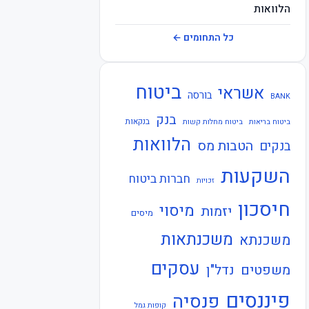
הלוואות
חברות ביטוח
כל התחומים ←
חוזרי בנק ישראל
ביטוח
אשראי
חוזרי המפקח על הביטוח
בורסה
BANK
בנק
חוזרי המפקח על הבנקים
בנקאות
ביטוח בריאות
ביטוח מחלות קשות
הלוואות
הטבות מס
בנקים
חוזרי הפיקוח על הבנקים
השקעות
חברות ביטוח
חוזרי נגיד בנק ישראל
זכויות
חיסכון
חיסכון
מיסוי
יזמות
מיסים
חקיקה
משכנתאות
משכנתא
חשבונאות
עסקים
משפטים
נדל"ן
כלכלה
פיננסים
פנסיה
קופות גמל