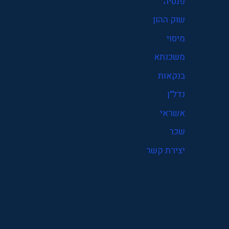
פנסיה
פנסיה
שוק ההון
קרן פנסיה
מיסוי
שוק ההון
משכנתא
שכר
בנקאות
תעסוקה
נדל"ן
אשראי
שכר
יצירת קשר