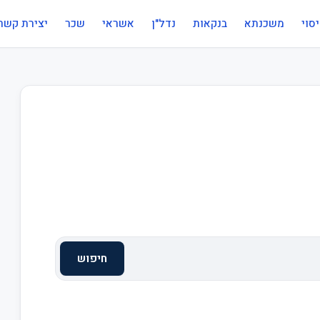
סוי
משכנתא
בנקאות
נדל"ן
אשראי
שכר
יצירת קשר
חיפוש