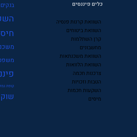
כלים פיננסים
בנקים
השק
השוואת קרנות פנסיה
השוואת ביטוחים
חיסכ
קרן השתלמות
משכנ
מחשבונים
השוואת משכנתאות
משפט
השוואת הלוואות
פיננ
צרכנות חכמה
הטבות וזכויות
קופת גמל
השקעות חכמות
שוק 
מיסים