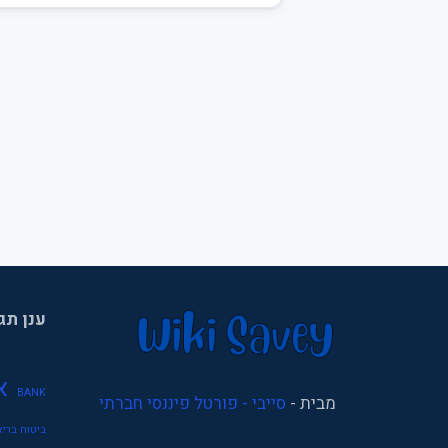
ענן תג
א
BANK
מבית -
סייבי - פורטל פיננסי חברתי
ביטוח בריא