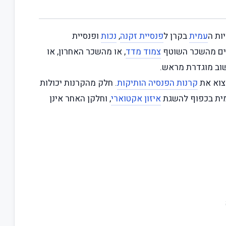
ות ה
עמית
בקרן ל
פנסיית זקנה
,
נכות
ופנסיית
זים מהשכר השוטף
צמוד מדד
, או מהשכר האחרון, או
וב מוגדרת מראש.
מצוא את
קרנות הפנסיה הותיקות
. חלק מהקרנות יכולות
מית בכפוף להשגת
איזון אקטוארי
, וחלקן האחר אינן