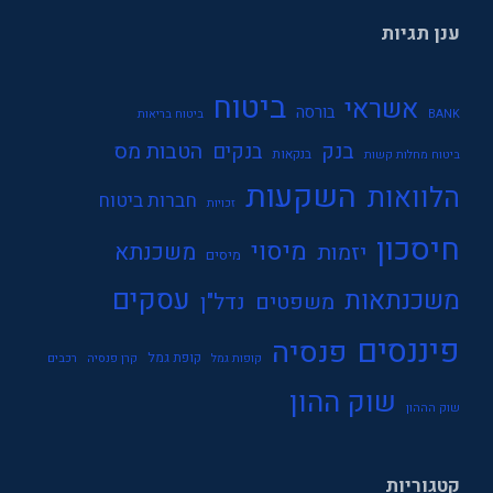
ענן תגיות
ביטוח
אשראי
בורסה
BANK
ביטוח בריאות
בנק
הטבות מס
בנקים
בנקאות
ביטוח מחלות קשות
השקעות
הלוואות
חברות ביטוח
זכויות
חיסכון
מיסוי
משכנתא
יזמות
מיסים
עסקים
משכנתאות
משפטים
נדל"ן
פיננסים
פנסיה
קופת גמל
קופות גמל
קרן פנסיה
רכבים
שוק ההון
שוק הההון
קטגוריות