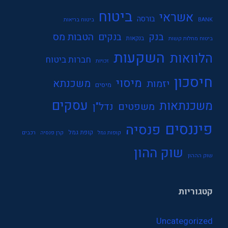
ביטוח
אשראי
בורסה
BANK
ביטוח בריאות
בנק
הטבות מס
בנקים
בנקאות
ביטוח מחלות קשות
השקעות
הלוואות
חברות ביטוח
זכויות
חיסכון
מיסוי
משכנתא
יזמות
מיסים
עסקים
משכנתאות
משפטים
נדל"ן
פיננסים
פנסיה
קופת גמל
קופות גמל
קרן פנסיה
רכבים
שוק ההון
שוק הההון
קטגוריות
Uncategorized