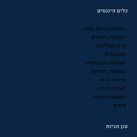
כלים פיננסים
סניפי ביטוח לאומי
עסקים
השוואת קרנות פנסיה
פיננסים
השוואת ביטוחים
קרן השתלמות
פנסיה
מחשבונים
קרן פנסיה
השוואת משכנתאות
השוואת הלוואות
שוק ההון
צרכנות חכמה
שכר
הטבות וזכויות
השקעות חכמות
תעסוקה
מיסים
ענן תגיות