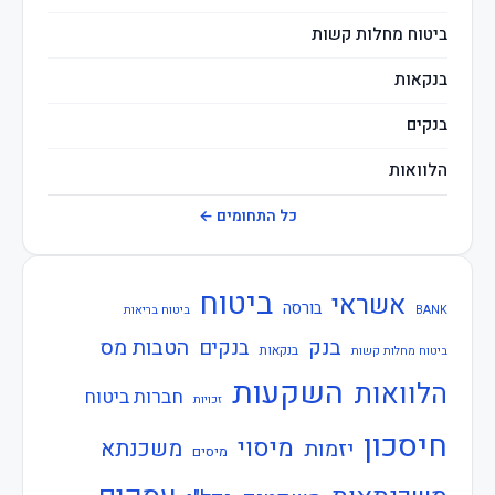
ביטוח מחלות קשות
בנקאות
בנקים
הלוואות
חברות ביטוח
כל התחומים ←
חוזרי בנק ישראל
ביטוח
אשראי
חוזרי המפקח על הביטוח
בורסה
BANK
ביטוח בריאות
בנק
הטבות מס
בנקים
חוזרי המפקח על הבנקים
בנקאות
ביטוח מחלות קשות
השקעות
הלוואות
חברות ביטוח
חוזרי הפיקוח על הבנקים
זכויות
חיסכון
חוזרי נגיד בנק ישראל
מיסוי
משכנתא
יזמות
מיסים
חיסכון