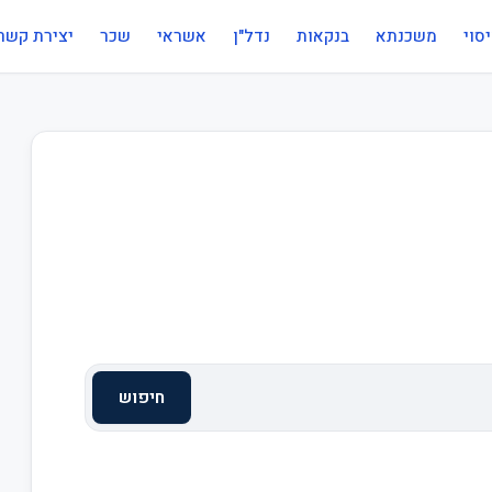
סוי
משכנתא
בנקאות
נדל"ן
אשראי
שכר
יצירת קשר
חיפוש