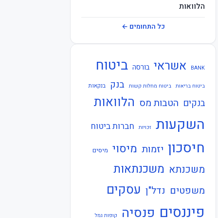
הלוואות
חברות ביטוח
כל התחומים ←
חוזרי בנק ישראל
ביטוח
אשראי
חוזרי המפקח על הביטוח
בורסה
BANK
בנק
חוזרי המפקח על הבנקים
בנקאות
ביטוח בריאות
ביטוח מחלות קשות
הלוואות
הטבות מס
בנקים
חוזרי הפיקוח על הבנקים
השקעות
חברות ביטוח
חוזרי נגיד בנק ישראל
זכויות
חיסכון
חיסכון
מיסוי
יזמות
מיסים
חקיקה
משכנתאות
משכנתא
חשבונאות
עסקים
משפטים
נדל"ן
כלכלה
פיננסים
פנסיה
קופות גמל