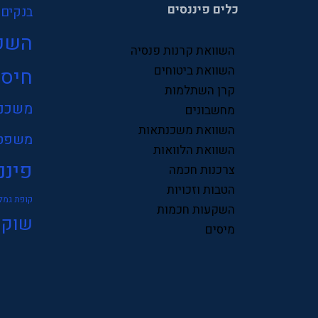
כלים פיננסים
בנקים
השק
השוואת קרנות פנסיה
השוואת ביטוחים
חיסכ
קרן השתלמות
משכנ
מחשבונים
השוואת משכנתאות
משפט
השוואת הלוואות
פיננ
צרכנות חכמה
הטבות וזכויות
קופת גמל
השקעות חכמות
שוק 
מיסים