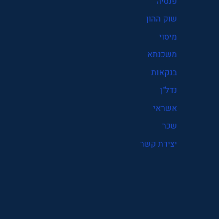
פנסיה
פנסיה
שוק ההון
קרן פנסיה
מיסוי
שוק ההון
משכנתא
שכר
בנקאות
תעסוקה
נדל"ן
אשראי
שכר
יצירת קשר