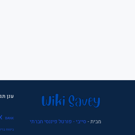
ענן תג
א
BANK
מבית -
סייבי - פורטל פיננסי חברתי
ביטוח בריא