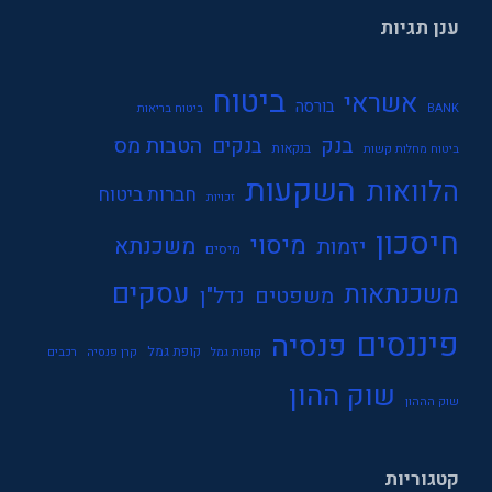
ענן תגיות
ביטוח
אשראי
בורסה
BANK
ביטוח בריאות
בנק
הטבות מס
בנקים
בנקאות
ביטוח מחלות קשות
השקעות
הלוואות
חברות ביטוח
זכויות
חיסכון
מיסוי
משכנתא
יזמות
מיסים
עסקים
משכנתאות
משפטים
נדל"ן
פיננסים
פנסיה
קופת גמל
קופות גמל
קרן פנסיה
רכבים
שוק ההון
שוק הההון
קטגוריות