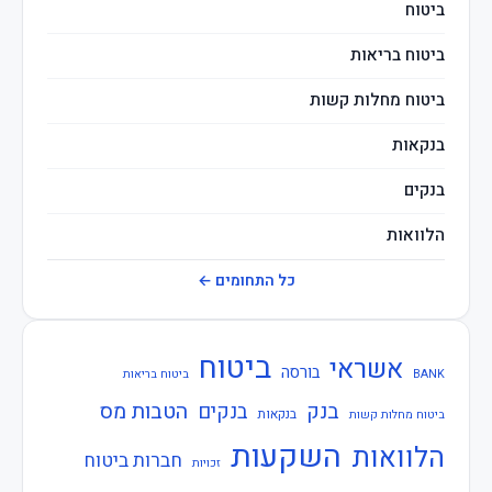
ביטוח
ביטוח בריאות
ביטוח מחלות קשות
בנקאות
בנקים
הלוואות
חברות ביטוח
כל התחומים ←
חוזרי בנק ישראל
ביטוח
אשראי
חוזרי המפקח על הביטוח
בורסה
BANK
ביטוח בריאות
בנק
הטבות מס
בנקים
חוזרי המפקח על הבנקים
בנקאות
ביטוח מחלות קשות
השקעות
הלוואות
חברות ביטוח
חוזרי הפיקוח על הבנקים
זכויות