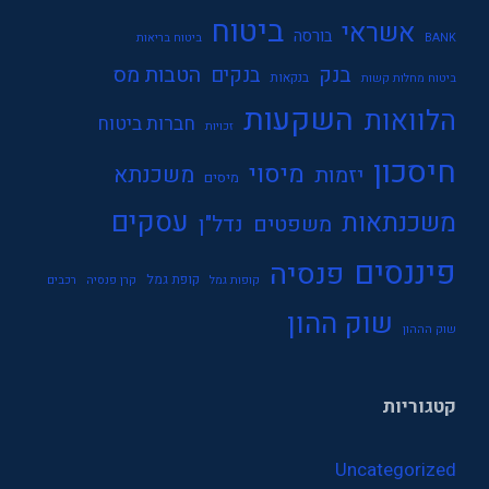
ביטוח
אשראי
בורסה
BANK
ביטוח בריאות
בנק
הטבות מס
בנקים
בנקאות
ביטוח מחלות קשות
השקעות
הלוואות
חברות ביטוח
זכויות
חיסכון
מיסוי
משכנתא
יזמות
מיסים
עסקים
משכנתאות
משפטים
נדל"ן
פיננסים
פנסיה
קופת גמל
קופות גמל
קרן פנסיה
רכבים
שוק ההון
שוק הההון
קטגוריות
Uncategorized