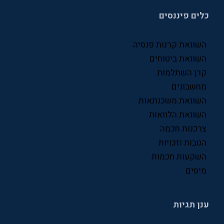
כלים פיננסים
סניפי ביטוח לאומי
עסקים
השוואת קרנות פנסיה
פיננסים
השוואת ביטוחים
קרן השתלמות
פנסיה
מחשבונים
קרן פנסיה
השוואת משכנתאות
השוואת הלוואות
שוק ההון
צרכנות חכמה
שכר
הטבות וזכויות
השקעות חכמות
תעסוקה
מיסים
ענן תגיות