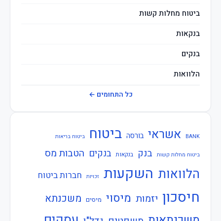
ביטוח מחלות קשות
בנקאות
בנקים
הלוואות
חברות ביטוח
כל התחומים ←
חוזרי בנק ישראל
ביטוח
אשראי
חוזרי המפקח על הביטוח
בורסה
BANK
ביטוח בריאות
בנק
הטבות מס
בנקים
חוזרי המפקח על הבנקים
בנקאות
ביטוח מחלות קשות
השקעות
הלוואות
חברות ביטוח
חוזרי הפיקוח על הבנקים
זכויות
חיסכון
חוזרי נגיד בנק ישראל
מיסוי
משכנתא
יזמות
מיסים
חיסכון
עסקים
משכנתאות
משפטים
נדל"ן