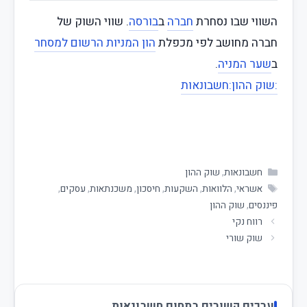
השווי שבו נסחרת
חברה
ב
בורסה
. שווי השוק של
חברה מחושב לפי מכפלת
הון המניות הרשום למסחר
ב
שער המניה
.
:שוק ההון
:חשבונאות
חשבונאות
,
שוק ההון
אשראי
,
הלוואות
,
השקעות
,
חיסכון
,
משכנתאות
,
עסקים
,
פיננסים
,
שוק ההון
רווח נקי
שוק שורי
ערכים קשורים בתחום חשבונאות