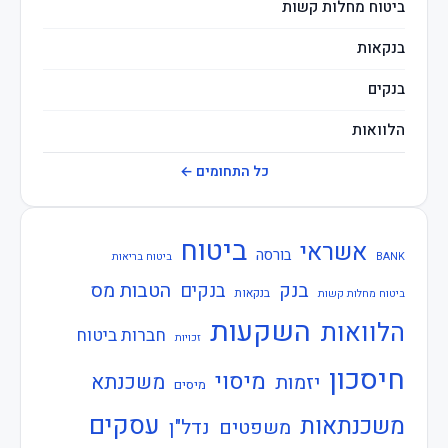
ביטוח מחלות קשות
בנקאות
בנקים
הלוואות
חברות ביטוח
כל התחומים ←
חוזרי בנק ישראל
ביטוח
אשראי
חוזרי המפקח על הביטוח
בורסה
BANK
ביטוח בריאות
בנק
הטבות מס
בנקים
חוזרי המפקח על הבנקים
בנקאות
ביטוח מחלות קשות
השקעות
הלוואות
חברות ביטוח
חוזרי הפיקוח על הבנקים
זכויות
חיסכון
חוזרי נגיד בנק ישראל
מיסוי
משכנתא
יזמות
מיסים
חיסכון
עסקים
משכנתאות
משפטים
נדל"ן