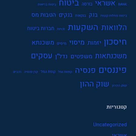
ביטוח
אשראי
בורסה
BANK
ביטוח בריאות
בנק
הטבות מס
בנקים
בנקאות
ביטוח מחלות קשות
השקעות
הלוואות
חברות ביטוח
זכויות
חיסכון
מיסוי
משכנתא
יזמות
מיסים
עסקים
משכנתאות
משפטים
נדל"ן
פיננסים
פנסיה
קופת גמל
קופות גמל
קרן פנסיה
רכבים
שוק ההון
שוק הההון
קטגוריות
Uncategorized
אשראי