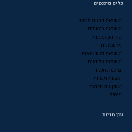
כלים פיננסים
סניפי ביטוח לאומי
עסקים
השוואת קרנות פנסיה
פיננסים
השוואת ביטוחים
קרן השתלמות
פנסיה
מחשבונים
קרן פנסיה
השוואת משכנתאות
השוואת הלוואות
שוק ההון
צרכנות חכמה
שכר
הטבות וזכויות
השקעות חכמות
תעסוקה
מיסים
ענן תגיות