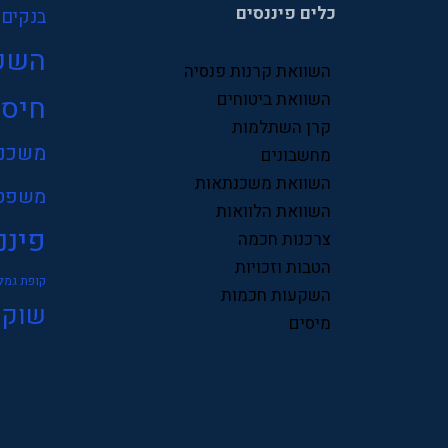
כלים פיננסים
בנקים
השק
השוואת קרנות פנסיה
השוואת ביטוחים
חיסכ
קרן השתלמות
משכנ
מחשבונים
השוואת משכנתאות
משפט
השוואת הלוואות
פיננ
צרכנות חכמה
הטבות וזכויות
קופת גמל
השקעות חכמות
שוק 
מיסים