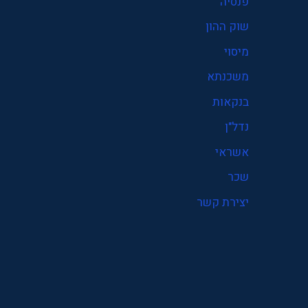
פנסיה
פנסיה
שוק ההון
קרן פנסיה
מיסוי
שוק ההון
משכנתא
שכר
בנקאות
תעסוקה
נדל"ן
אשראי
שכר
יצירת קשר