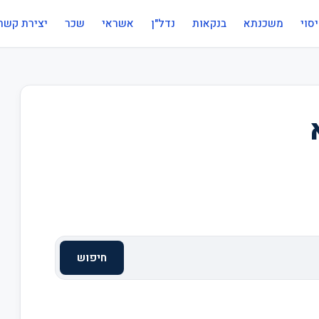
סוי
משכנתא
בנקאות
נדל"ן
אשראי
שכר
יצירת קשר
חיפוש