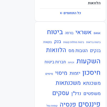
הלוואות
חברות ביטוח
כל התחומים ←
חוזרי בנק ישראל
ביטוח
אשראי
חוזרי המפקח על הביטוח
בורסה
BANK
בנק
חוזרי המפקח על הבנקים
בנקאות
ביטוח בריאות
ביטוח מחלות קשות
הלוואות
הטבות מס
בנקים
חוזרי הפיקוח על הבנקים
השקעות
חברות ביטוח
חוזרי נגיד בנק ישראל
זכויות
חיסכון
חיסכון
מיסוי
יזמות
מיסים
חקיקה
משכנתאות
משכנתא
חשבונאות
עסקים
משפטים
נדל"ן
כלכלה
פיננסים
פנסיה
קופות גמל