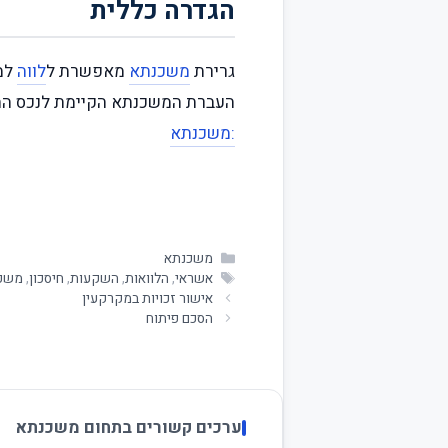
הגדרה כללית
גרירת
משכנתא
מאפשרת ל
לווה
למכ
העברת המשכנתא הקיימת לנכס הח
:משכנתא
משכנתא
אשראי
,
הלוואות
,
השקעות
,
חיסכון
,
משכ
אישור זכויות במקרקעין
הסכם פיתוח
ערכים קשורים בתחום משכנתא