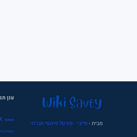
ענן תג
א
BANK
מבית -
סייבי - פורטל פיננסי חברתי
ביטוח בריא