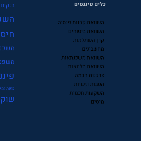
כלים פיננסים
בנקים
השק
השוואת קרנות פנסיה
השוואת ביטוחים
חיסכ
קרן השתלמות
משכנ
מחשבונים
השוואת משכנתאות
משפט
השוואת הלוואות
פיננ
צרכנות חכמה
הטבות וזכויות
קופת גמל
השקעות חכמות
שוק 
מיסים