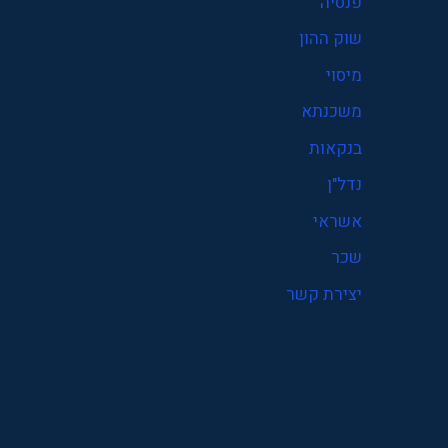
פנסיה
פנסיה
שוק ההון
קרן פנסיה
מיסוי
שוק ההון
משכנתא
שכר
בנקאות
תעסוקה
נדל"ן
אשראי
שכר
יצירת קשר