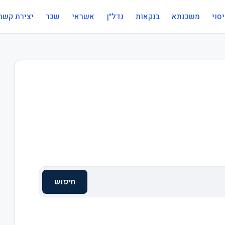
סוי
משכנתא
בנקאות
נדל"ן
אשראי
שכר
יצירת קשר
חיפוש