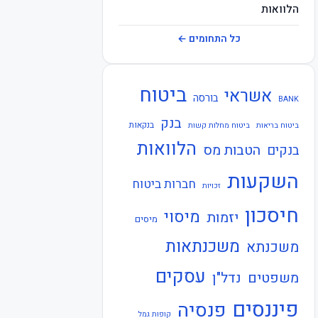
הלוואות
חברות ביטוח
כל התחומים ←
חוזרי בנק ישראל
ביטוח
אשראי
חוזרי המפקח על הביטוח
בורסה
BANK
בנק
חוזרי המפקח על הבנקים
בנקאות
ביטוח בריאות
ביטוח מחלות קשות
הלוואות
הטבות מס
בנקים
חוזרי הפיקוח על הבנקים
השקעות
חברות ביטוח
חוזרי נגיד בנק ישראל
זכויות
חיסכון
חיסכון
מיסוי
יזמות
מיסים
חקיקה
משכנתאות
משכנתא
חשבונאות
עסקים
משפטים
נדל"ן
כלכלה
פיננסים
פנסיה
קופות גמל