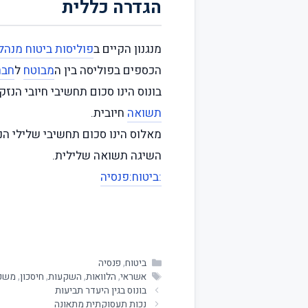
הגדרה כללית
מנגנון הקיים ב
פוליסות ביטוח מנה
הכספים בפוליסה בין ה
מבוטח
ל
חבר
בונוס הינו סכום תחשיבי חיובי הנ
תשואה
חיובית.
מאלוס הינו סכום תחשיבי שלילי ה
השיגה תשואה שלילית.
:ביטוח
:פנסיה
ביטוח
,
פנסיה
אשראי
,
הלוואות
,
השקעות
,
חיסכון
,
משכ
בונוס בגין היעדר תביעות
נכות תעסוקתית מתאונה