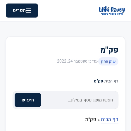
תפריט
פק"מ
עודכן
ספטמבר 24, 2022
שוק ההון
דף הבית
›
פק"מ
חיפוש
דף הבית
»
פק"מ