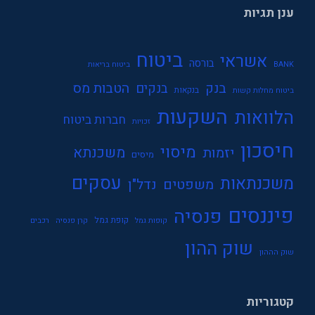
ענן תגיות
ביטוח
אשראי
בורסה
BANK
ביטוח בריאות
בנק
הטבות מס
בנקים
בנקאות
ביטוח מחלות קשות
השקעות
הלוואות
חברות ביטוח
זכויות
חיסכון
מיסוי
משכנתא
יזמות
מיסים
עסקים
משכנתאות
משפטים
נדל"ן
פיננסים
פנסיה
קופת גמל
קופות גמל
קרן פנסיה
רכבים
שוק ההון
שוק הההון
קטגוריות