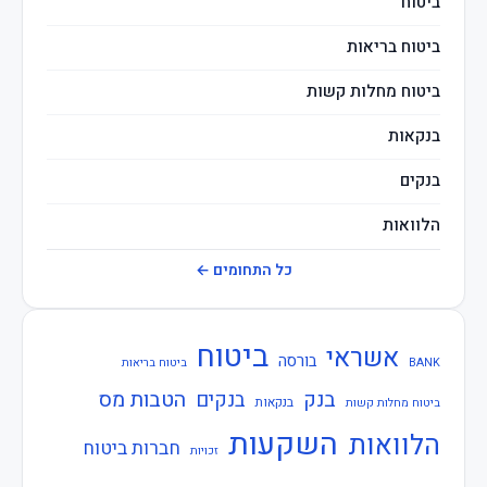
ביטוח
ביטוח בריאות
ביטוח מחלות קשות
בנקאות
בנקים
הלוואות
חברות ביטוח
כל התחומים ←
חוזרי בנק ישראל
ביטוח
אשראי
חוזרי המפקח על הביטוח
בורסה
BANK
ביטוח בריאות
בנק
הטבות מס
בנקים
חוזרי המפקח על הבנקים
בנקאות
ביטוח מחלות קשות
השקעות
הלוואות
חברות ביטוח
חוזרי הפיקוח על הבנקים
זכויות