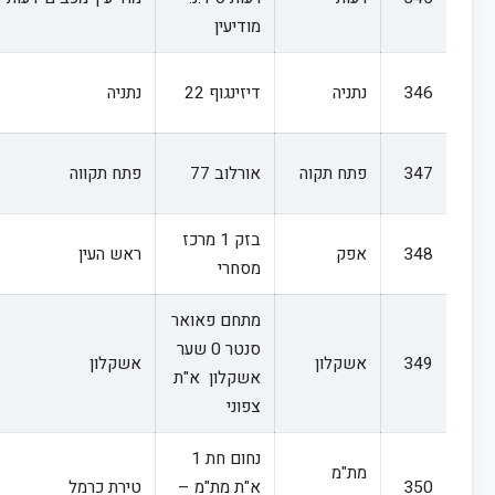
מודיעין
346
נתניה
דיזינגוף 22
נתניה
347
פתח תקוה
אורלוב 77
פתח תקווה
בזק 1 מרכז
348
אפק
ראש העין
מסחרי
מתחם פאואר
סנטר 0 שער
349
אשקלון
אשקלון
אשקלון א"ת
צפוני
נחום חת 1
מת"מ
350
א"ת מת"מ –
טירת כרמל