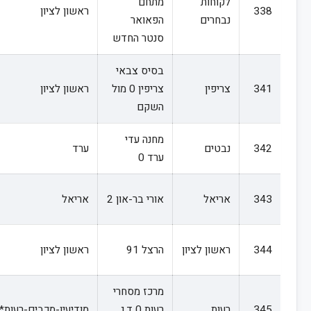
לקוחות
מתחם
338
ראשון לציון
נבחרים
הפאואר
סנטר החדש
בסיס צבאי
341
צריפין
צריפין 0 מול
ראשון לציון
השקם
מחנה עדי
342
נבטים
ערד
ערד 0
343
אריאל
אורי בר-און 2
אריאל
344
ראשון לציון
הרצל 91
ראשון לציון
מרכז מסחרי
345
רעות
רעות 0 ד.נ.
מודיעין-מכבים-רעות*