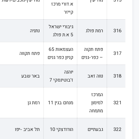
315
מודיעין
מודיעין-מכבים-רעות*
א.דורי מרכז
קייזר
גיבורי ישראל
316
רמת פולג
נתניה
5 א.ת פולג
פתח תקוה
העצמאות 65
317
פתח תקווה
– כפר-גנים
קניון כפר גנים
יוהנה
318
נווה זאב
באר שבע
ז'בוטינסקי 7
המרכז
321
למימון
מנחם בגין 11
רמת גן
מתמחה
322
גבעתיים
הורודצקי 10
תל אביב -יפו