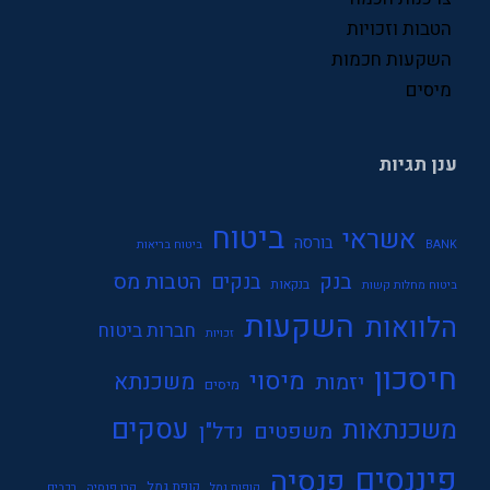
שכר
הטבות וזכויות
השקעות חכמות
תעסוקה
מיסים
ענן תגיות
ביטוח
אשראי
בורסה
BANK
ביטוח בריאות
בנק
הטבות מס
בנקים
בנקאות
ביטוח מחלות קשות
השקעות
הלוואות
חברות ביטוח
זכויות
חיסכון
מיסוי
משכנתא
יזמות
מיסים
עסקים
משכנתאות
משפטים
נדל"ן
פיננסים
פנסיה
קופת גמל
קופות גמל
קרן פנסיה
רכבים