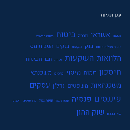
ענן תגיות
ביטוח
אשראי
בורסה
BANK
ביטוח בריאות
בנק
הטבות מס
בנקים
בנקאות
ביטוח מחלות קשות
השקעות
הלוואות
חברות ביטוח
זכויות
חיסכון
מיסוי
משכנתא
יזמות
מיסים
עסקים
משכנתאות
משפטים
נדל"ן
פיננסים
פנסיה
קופת גמל
קופות גמל
קרן פנסיה
רכבים
שוק ההון
שוק הההון