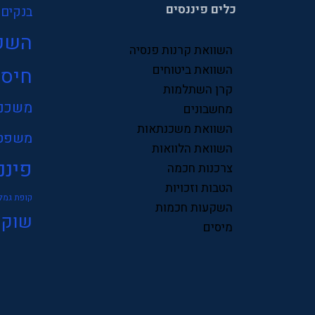
כלים פיננסים
בנקים
השק
השוואת קרנות פנסיה
השוואת ביטוחים
חיסכ
קרן השתלמות
משכנ
מחשבונים
השוואת משכנתאות
משפט
השוואת הלוואות
פיננ
צרכנות חכמה
הטבות וזכויות
קופת גמל
השקעות חכמות
שוק 
מיסים