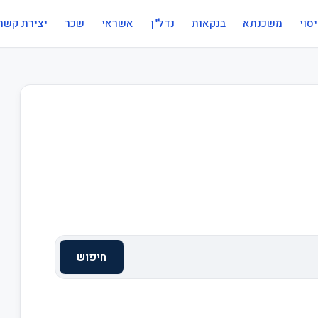
סוי
משכנתא
בנקאות
נדל"ן
אשראי
שכר
יצירת קשר
חיפוש