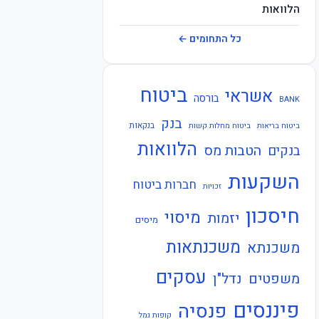
הלוואות
חברות ביטוח
כל התחומים ←
חוזרי בנק ישראל
ביטוח
אשראי
חוזרי המפקח על הביטוח
בורסה
BANK
בנק
חוזרי המפקח על הבנקים
בנקאות
ביטוח בריאות
ביטוח מחלות קשות
הלוואות
הטבות מס
בנקים
חוזרי הפיקוח על הבנקים
השקעות
חברות ביטוח
חוזרי נגיד בנק ישראל
זכויות
חיסכון
חיסכון
מיסוי
יזמות
מיסים
חקיקה
משכנתאות
משכנתא
חשבונאות
עסקים
משפטים
נדל"ן
כלכלה
פיננסים
פנסיה
קופות גמל