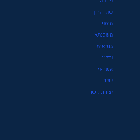
פנסיה
פנסיה
שוק ההון
קרן פנסיה
מיסוי
שוק ההון
משכנתא
שכר
בנקאות
תעסוקה
נדל"ן
אשראי
שכר
יצירת קשר