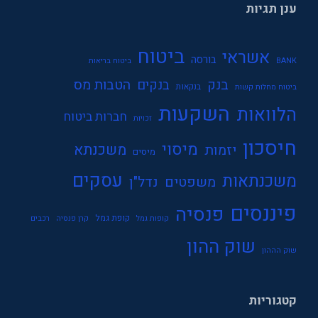
ענן תגיות
ביטוח
אשראי
בורסה
BANK
ביטוח בריאות
בנק
הטבות מס
בנקים
בנקאות
ביטוח מחלות קשות
השקעות
הלוואות
חברות ביטוח
זכויות
חיסכון
מיסוי
משכנתא
יזמות
מיסים
עסקים
משכנתאות
משפטים
נדל"ן
פיננסים
פנסיה
קופת גמל
קופות גמל
קרן פנסיה
רכבים
שוק ההון
שוק הההון
קטגוריות