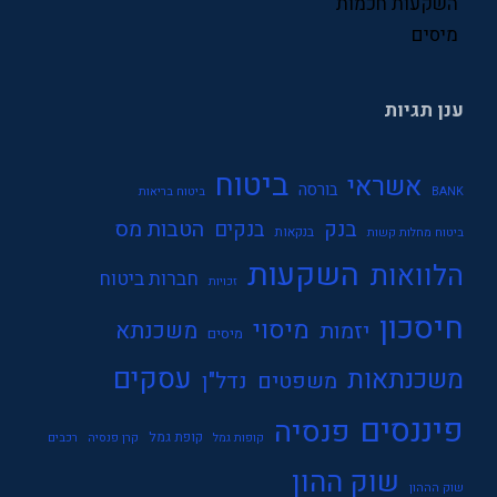
השקעות חכמות
תעסוקה
מיסים
ענן תגיות
ביטוח
אשראי
בורסה
BANK
ביטוח בריאות
בנק
הטבות מס
בנקים
בנקאות
ביטוח מחלות קשות
השקעות
הלוואות
חברות ביטוח
זכויות
חיסכון
מיסוי
משכנתא
יזמות
מיסים
עסקים
משכנתאות
משפטים
נדל"ן
פיננסים
פנסיה
קופת גמל
קופות גמל
קרן פנסיה
רכבים
שוק ההון
שוק הההון