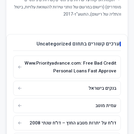
תקנות הפיקוח על שירותים פיננסיים (שירותים פיננסיים
מוסדרים) (רישום במרשם של נותני שירות להשוואת עלויות, ביטול
והתליה של רישום), התשע"ז-2017
ערכים קשורים בתחום Uncategorized
Www.Priorityadvance.com: Free Bad Credit
Personal Loans Fast Approve
בנקים בישראל
עמית מוטב
דו"ח על יתרות מטבע החוץ – דו"ח שנתי 2008