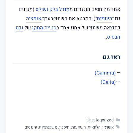
אחד מהיחסים הנגזרים מ
מודל בלק ושולס
(מכונים
גם "
היווניות
"), המבטא את השינוי בערך
אופציה
כתוצאה משינוי של אחוז אחד ב
סטיית התקן
של
נכס
הבסיס
.
ראו גם
(Gamma)
–
(Delta)
–
Uncategorized
אשראי
,
הלוואות
,
השקעות
,
חיסכון
,
משכנתאות
,
פיננסים