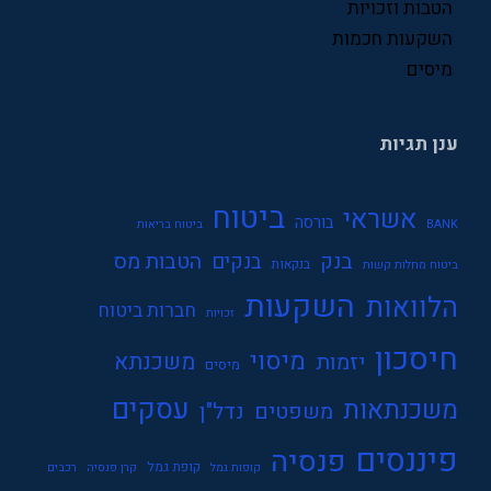
שכר
הטבות וזכויות
השקעות חכמות
תעסוקה
מיסים
ענן תגיות
ביטוח
אשראי
בורסה
BANK
ביטוח בריאות
בנק
הטבות מס
בנקים
בנקאות
ביטוח מחלות קשות
השקעות
הלוואות
חברות ביטוח
זכויות
חיסכון
מיסוי
משכנתא
יזמות
מיסים
עסקים
משכנתאות
משפטים
נדל"ן
פיננסים
פנסיה
קופת גמל
קופות גמל
קרן פנסיה
רכבים