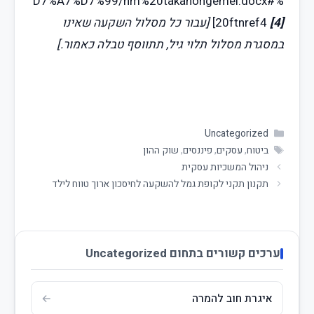
D7%A7%D7%99/hm%20takanongemel.docx#%
[4]
20ftnref4
]
[עבור כל מסלול השקעה שאינו
במסגרת מסלול תלוי גיל, תתווסף טבלה כאמור.]
Uncategorized
ביטוח
,
עסקים
,
פיננסים
,
שוק ההון
ניהול המשכיות עסקית
תקנון תקני לקופת גמל להשקעה לחיסכון ארוך טווח לילד
ערכים קשורים בתחום Uncategorized
איגרת חוב להמרה