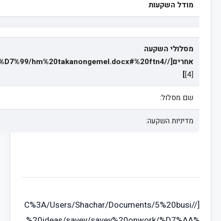
מודל השקעות
מסלולי השקעה
אחרים[//C%3A/Users/Shachar/Documents/5%20busi%20ideas/savey/savey%20onwork/%D7%AA%D7%9B%D7%A0%D7%99%D7%9D%20%D7%9C%D7%90%D7%AA%D7%A8/%D7%95%D7%99%D7%A7%D7%99/hm%20takanongemel.docx#%20ftn4
]
[4]
שם מסלול:
מדיניות השקעה:
[//C%3A/Users/Shachar/Documents/5%20busi
%20ideas/savey/savey%20onwork/%D7%AA%