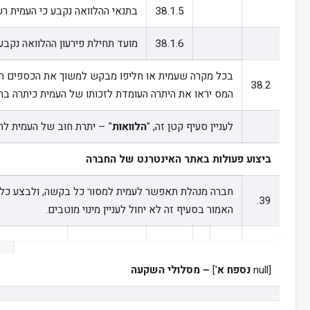
38.1.5
בתנאי ההלוואה נקבע כי העמית רש
38.1.6
מועד תחילת פירעון ההלוואה נקבע
בכל מקרה שעמית או חליפו מבקש למשוך את הכספים העומד
38.2
המס יראו את היתרה העומדת לזכותו של העמית כיתרה בת
לעניין סעיף קטן זה, "
הלוואות
" – יתרת חוב של העמית לח
ביצוע פעולות באתר האינטרנט של החברה
חברה מנהלת תאפשר לעמית למסור כל בקשה, ולבצע כל פ
39.
האמור בסעיף זה לא יחול לעניין מינוי מוטבים.
[null
נספח א
']
– מסלולי השקעה