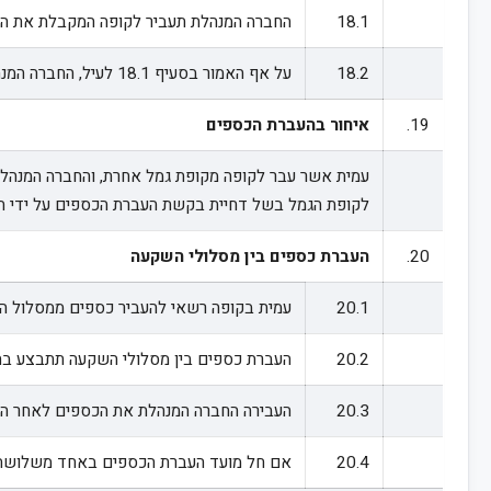
18.1
החברה המנהלת תעביר לקופה המקבלת את היתרה
18.2
על אף האמור בסעיף 18.1 לעיל, החברה המנהלת לא תעביר את חלק היתרה הצבורה של העמית שלא ניתן להעבירו, לרבות בשל עיקול או שיעבוד כדין, לפי העניין.
19.
איחור בהעברת הכספים
לקופת הגמל בשל דחיית בקשת העברת הכספים על ידי הח
20.
העברת כספים בין מסלולי השקעה
20.1
עמית בקופה רשאי להעביר כספים ממסלול הש
20.2
העברת כספים בין מסלולי השקעה תתבצע בת
20.3
העבירה החברה המנהלת את הכספים לאחר המועד הקבוע בסעיף 20.2 לעיל, יחולו לעניין זה הור
20.4
אם חל מועד העברת הכספים באחד משלושת ימ