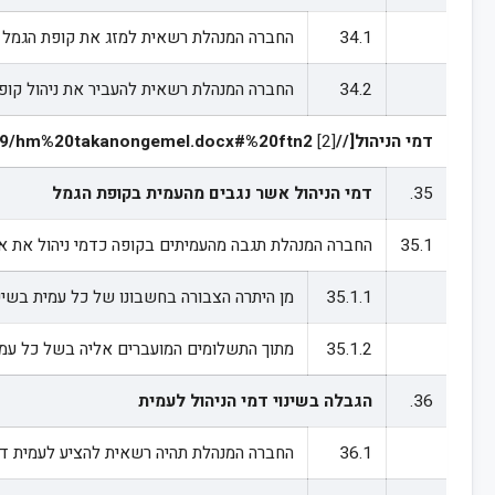
34.1
החברה המנהלת רשאית למזג את קופת הגמל בקופת גמל אחרת שבניהולה או שבניהולה של חברה
34.2
החברה המנהלת רשאית להעביר את ניהול קופת הגמל לחברה מנהלת אחרת בהתאם להוראות סעיף 41 לחוק קופות 
דמי הניהול[//C%3A/Users/Shachar/Documents/5%20busi%20ideas/savey/savey%20onwork/%D7%AA%D7%9B%D7%A0%D7%99%D7%9D%20%D7%9C%D7%90%D7%AA%D7%A8/%D7%95%D7%99%D7%A7%D7%99/hm%20takanongemel.docx#%20ftn2
[2]
35.
דמי הניהול אשר נגבים מהעמית בקופת הגמל
35.1
החברה המנהלת תגבה מהעמיתים בקופה כדמי ניהול את א
35.1.1
מן היתרה הצבורה בחשבונו של כל עמית בשיע
35.1.2
מתוך התשלומים המועברים אליה בשל כל עמית
36.
הגבלה בשינוי דמי הניהול לעמית
36.1
החברה המנהלת תהיה רשאית להציע לעמית דמי 