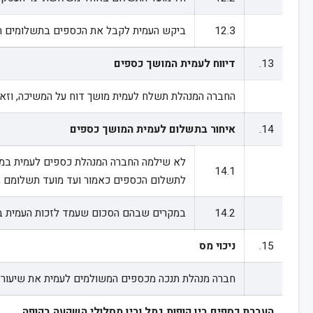
12.3
ביקש העמית לקבל את הכספים בתשלומים חו
13.
דיווח לעמית המושך כספים
החברה המנהלת תשלח לעמית מושך דוח על המשיכה, וזאת תוך 10 ימי עסקים מיום תשלום הכסף לעמית. הדוח יכיל, בין היתר, נתונים לגבי החשבון בקופה שממנו נמשכו הכספים, פרטי החשבון שאליו הועברו הכספים, תאריך ביצו
14.
איחור בתשלום לעמית המושך כספים
14.1
לתשלום הכספים כאמור ועד מועד תשלומם ב
14.2
במקרים שבהם הסכום שעמד לזכות העמית במועד שבו שולמו הכספים בפועל, גבוה מהסכום 
15.
ניכוי מס
חברה מנהלת תנכה מכספים המשולמים לעמית את שיעור 
העברת כספים בין קופות גמל ובין מסלולי השקעה בקופה