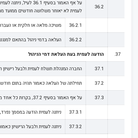
על אף האמור בסעיף 
36.2
לעמית לא יאוחר משלושה חודשים ממועד מתן 
36.2.1
משיכה מלאה או חלקית או העברה
36.2.2
העלאה בדמי ניהול בהתאם למנגנון
37.
הודעה לעמית בעת העלאת דמי הניהול
37.1
החברה המנהלת תשלח לעמית ולבעל רישיון הנו
37.2
תחילתה של העלאה כאמור תהיה בתום חודשיים
37.3
על אף האמור בסעיף 37.2, בקרות כל אחד מן המקרים המנויים בסעיף 36.2, תהיה חברה מנהלת רשאית להעלות את שיעור דמי הניהול הנגבים מהעמית אף אם לא שלחה אליו הודעה כאמור, ובלבד שהתקיימו כל אלה:
37.3.1
ניתנה לעמית הודעה במסמך נפרד,
37.3.2
ניתנה לעמית ולבעל הרישיון כאמור בסעיף 37.1 הודעה במסמך נפרד, עד חודשיים לאחר מו