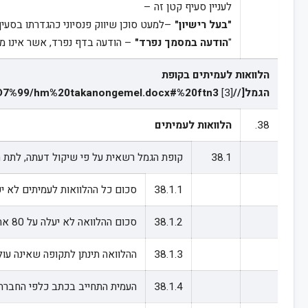
לעניין סעיף קטן זה –
"בעל רישיון"
–למעט סוכן שיווק פנסיוני כהגדרתו בסעיף 3(2) לחוק הפיקוח על שירותים פיננסיים (ייעוץ, שיווק ומערכת סליקה פנסיוניים), התשס"ה-
"
הודעה במסמך נפרד"
– הודעה בדף נפרד, אשר אינו מ
הלוואות לעמיתים בקופת
הגמל[//C%3A/Users/Shachar/Documents/5%20busi%20ideas/savey/savey%20onwork/%D7%AA%D7%9B%D7%A0%D7%99%D7%9D%20%D7%9C%D7%90%D7%AA%D7%A8/%D7%95%D7%99%D7%A7%D7%99/hm%20takanongemel.docx#%20ftn3
[3]
38.
הלוואות לעמיתים
38.1
קופת הגמל רשאית על פי שיקול דעתה, לתת הלוואות בהתקיים כל אלה, ובכפו
38.1.1
סכום כל ההלוואות לעמיתים לא יעלה על 10 אחוזים מהשווי המשוערך 
38.1.2
סכום ההלוואה לא יעלה על 80 אחוזים מהסכום העומד לזכות העמית בקופת הגמל בעת מתן ההלוואה.
38.1.3
ההלוואה תינתן לתקופה שאינה עולה על 7
38.1.4
העמית התחייב בכתב כלפי החברה