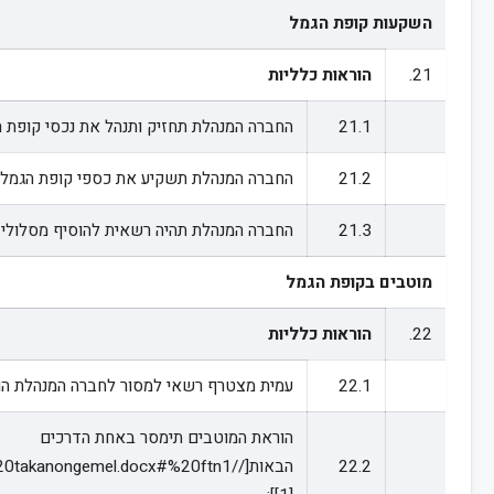
השקעות קופת הגמל
21.
הוראות כלליות
21.1
החברה המנהלת תחזיק ותנהל את נכסי קופת 
21.2
החברה המנהלת תשקיע את כספי קופת הגמל 
21.3
החברה המנהלת תהיה רשאית להוסיף מסלולי ה
מוטבים בקופת הגמל
22.
הוראות כלליות
22.1
עמית מצטרף רשאי למסור לחברה המנהלת הורא
הוראת המוטבים תימסר באחת הדרכים
22.2
הבאות[//C%3A/Users/Shachar/Documents/5%20busi%20ideas/savey/savey%20onwork/%D7%AA%D7%9B%D7%A0%D7%99%D7%9D%20%D7%9C%D7%90%D7%AA%D7%A8/%D7%95%D7%99%D7%A7%D7%99/hm%20takanongemel.docx#%20ftn1