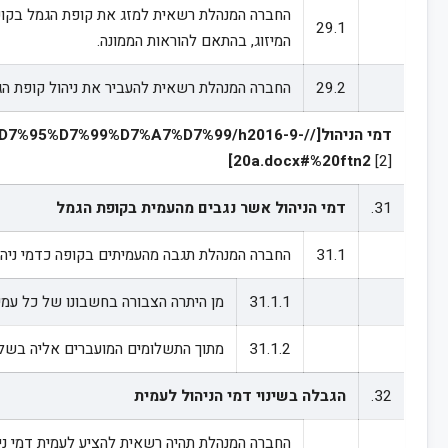
29.1
המיזוג, בהתאם להוראות הממונה.
29.2
החברה המנהלת רשאית להעביר את ניהול קופת הגמל לחברה מנהלת אחרת בהתאם להוראות סעיף 41 לחוק קופות גמל והורא
דמי הניהול[//99%D7%A7%D7%99/h2016-9
]
20a.docx#%20ftn2
[2]
31.
דמי הניהול אשר נגבים מהעמית בקופת הגמל
31.1
החברה המנהלת תגבה מהעמיתים בקופה כדמי ניהו
31.1.1
מן היתרה הצבורה בחשבונו של כל עמי
31.1.2
מתוך התשלומים המועברים אליה בשל כ
32.
הגבלה בשינוי דמי הניהול לעמית
החברה המנהלת תהיה רשאית להציע לעמית דמי ניה