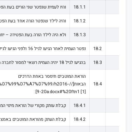
18.1.1
והיו לעמית שנפטר שני הורים בעת הפ
18.1.2
והיה לילד שנפטר הורה אחד בעת הפטי
18.1.3
ולא היה לילד הורה בעת הפטירה – יחולו הור
18.2
נפטר העמית לאחר הגיעו לגיל 16 ולפני הגיעו לגיל 18 יחולו הוראות סעיף 21 להלן.
18.3
בהגיעו לגיל 18 יהיה העמית רשאי למסור לחברה המנהלת הוראת מינוי מוטבים בגין הסכומים שיעמדו לזכותו בחשבון ערב פטירתו (להלן: "
הוראת המוטבים תימסר באחת הדרכים
18.4
הבאות[//9%D7%A7%D7%99/h2016
]:
9-20a.docx#%20ftn1
[1]
18.4.1
קבלת עותק מקורי של הוראת מינוי המו
18.4.2
קבלת העתק מהוראת המוטבים באמצעות 