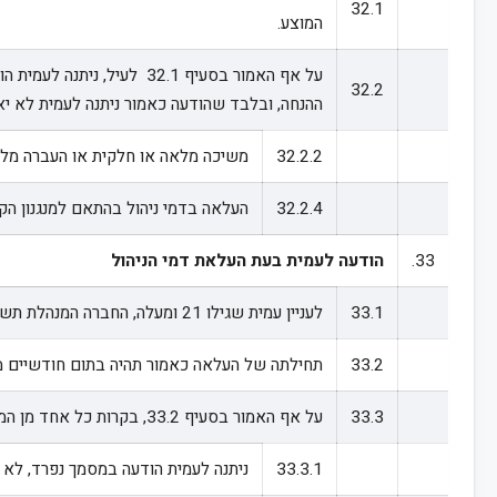
32.1
המוצע.
על אף האמור בסעיף 32.1
32.2
ההנחה, ובלבד שהודעה כאמור ניתנה לעמית לא יא
32.2.2
משיכה מלאה או חלקית או העברה מלא
32.2.4
העלאה בדמי ניהול בהתאם למנגנון הק
33.
הודעה לעמית בעת העלאת דמי הניהול
33.1
לעניין עמית שגילו 21 ומעלה, החברה המנהלת תשלח לעמית הודעה במסמך נפרד על העלאת שיעור דמי הניהול הנגבים מחשבונו.
33.2
תחילתה של העלאה כאמור תהיה בתום חודשיים מהמ
33.3
על אף האמור בסעיף 33.2, בקרות כל אחד מן המקרים המנויים בסעיף 32.2, תהיה חברה מנהלת רשאית להעלות את שיעור דמי הניהול הנגבים מהעמית אף אם לא שלחה אליו הודעה כאמור, ובלבד שהתקיימו כל אלה:
33.3.1
ניתנה לעמית הודעה במסמך נפרד, לא 