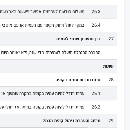
26.3
משלוח הודעות לעמיתים אפשר וייעשה באמצעות ה
26.4
במקרה של ניתוק הקשר עם העמית או עם מוטבי ה
27.
דין וחשבון שנתי לעמית
החברה המנהלת תשלח לעמיתים מדי שנה, ולא יאוחר מיום 1 במרס בכל שנה, דין וחשבון לגבי השנה שנסתיימה, במתכונת עליה מורה הממונה; דוח מקוצר יישלח לעמית באמצעות הדואר אלא אם כן ביקש העמית לשלוח לו את הדוח לחשבון הדואר האלקטרוני שלו.
שונות
28.
סיום חברות עמית בקופה
28.1
עמית יחדל להיות עמית בקופה במקרה שמשך או העביר
28.2
עמית יחדל להיות עמית בקופה במותו, אז יחולו על כספי העמ
29.
מיזוג והעברת ניהול קופת הגמל