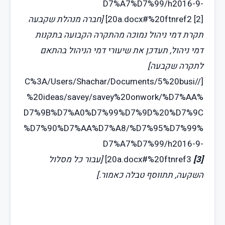
D7%A7%D7%99/h2016-9-
[2]
20a.docx#%20ftnref2
]
[חברה מנהלת שקבעה
תקרת דמי ניהול נמוכה מהתקרה הקבועה בתקנות
דמי ניהול, תעדכן את שיעורי דמי הניהול בהתאם
לתקרה שקבעה]
[//C%3A/Users/Shachar/Documents/5%20busi
%20ideas/savey/savey%20onwork/%D7%AA%
D7%9B%D7%A0%D7%99%D7%9D%20%D7%9C
%D7%90%D7%AA%D7%A8/%D7%95%D7%99%
D7%A7%D7%99/h2016-9-
[3]
20a.docx#%20ftnref3
]
[עבור כל מסלול
השקעה, תתווסף טבלה כאמור.]