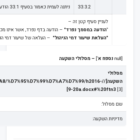
33.3.2
ניתנה לעמית כאמור בסעיף 33.1 הודעה במסמך נפרד, עד חודשיים לאחר מועד העלאת דמי הניהול.
לעניין סעיף קטן זה –
"
הודעה במסמך נפרד"
– הודעה בדף נפרד, אשר אינו מכי
"העלאת שיעור דמי הניהול"
– העלאה של שיעור דמי הניה
[null
נספח א
']
– מסלולי השקעה
מסלולי
השקעה[//7%95%D7%99%D7%A7%D7%99/h2016
]
9-20a.docx#%20ftn3
[3]
שם מסלול:
מדיניות השקעה: